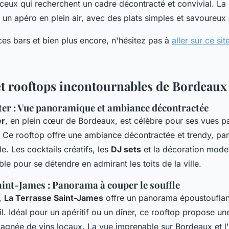
 ceux qui recherchent un cadre décontracté et convivial. La 
 un apéro en plein air, avec des plats simples et savoureux 
ces bars et bien plus encore, n'hésitez pas à
aller sur ce sit
et rooftops incontournables de Bordeaux
er : Vue panoramique et ambiance décontractée
er
, en plein cœur de Bordeaux, est célèbre pour ses vues 
. Ce rooftop offre une ambiance décontractée et trendy, par
. Les cocktails créatifs, les
DJ sets
et la décoration mode
ble pour se détendre en admirant les toits de la ville.
aint-James : Panorama à couper le souffle
c,
La Terrasse Saint-James
offre un panorama époustouflant
l. Idéal pour un apéritif ou un dîner, ce rooftop propose un
agnée de vins locaux. La vue imprenable sur Bordeaux et 