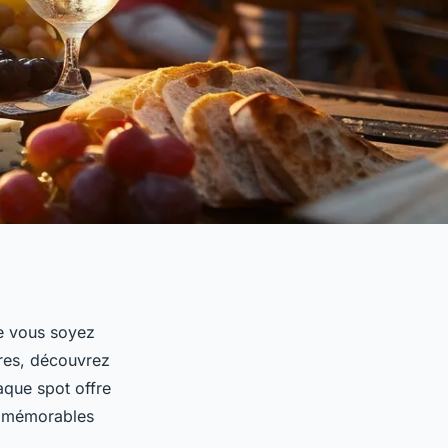
e vous soyez
ères, découvrez
aque spot offre
s mémorables