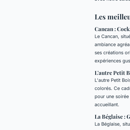
Louis
•
4 juillet 2024
•
2 min de lecture
Les meille
Cancan : Cock
Le Cancan, situ
ambiance agréabl
ses créations or
expériences gus
L'autre Petit 
L'autre Petit Bo
colorés. Ce cad
pour une soirée
accueillant.
La Béglaise : 
La Béglaise, sit