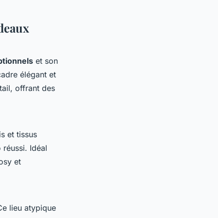
rdeaux
ptionnels
et son
cadre élégant et
ail, offrant des
s et tissus
réussi. Idéal
osy et
Ce lieu atypique