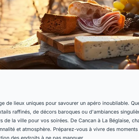
 pour un apéro
e de lieux uniques pour savourer un apéro inoubliable. Qu
tails raffinés, de décors baroques ou d'ambiances singuli
le
rs de la ville pour vos soirées. De Cancan à La Béglaise, ch
nnalité et atmosphère. Préparez-vous à vivre des moment
ction des endroits à ne pas manquer.