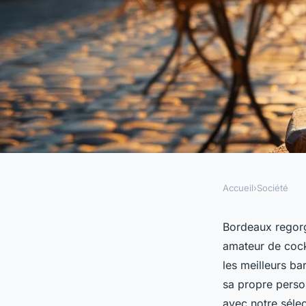
Accueil
›
Société
SOCIÉTÉ
Les meilleurs spots
Bordeaux regorg
amateur de cock
bordeaux inoubliab
les meilleurs ba
sa propre perso
avec notre séle