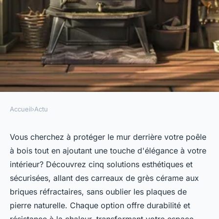
Accueil
›
Actu
ACTU
5 solutions pour revetir un
Vous cherchez à protéger le mur derrière votre poêle
à bois tout en ajoutant une touche d'élégance à votre
mur derriere un poele a bois
intérieur? Découvrez cinq solutions esthétiques et
sécurisées, allant des carreaux de grès cérame aux
Romain
•
25 juin 2024
•
2 min de lecture
briques réfractaires, sans oublier les plaques de
pierre naturelle. Chaque option offre durabilité et