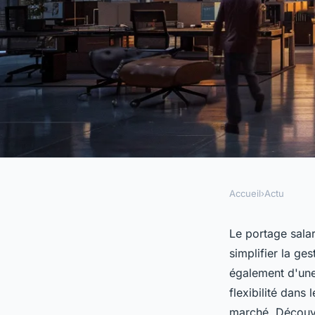
Accueil
›
Actu
ACTU
Les avantages du por
Le portage salar
simplifier la ge
les entreprises
également d'une
flexibilité dans
marché. Découvr