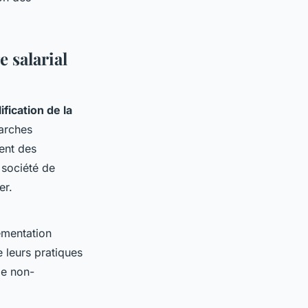
e salarial
ification de la
marches
ment des
 société de
er.
ementation
e leurs pratiques
de non-