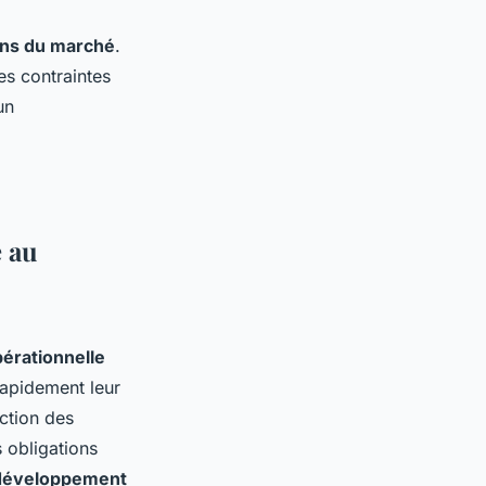
ons du marché
.
es contraintes
un
e au
opérationnelle
 rapidement leur
ction des
s obligations
développement