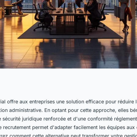
tage salarial pour
ial offre aux entreprises une solution efficace pour réduire 
stion administrative. En optant pour cette approche, elles bé
 sécurité juridique renforcée et d'une conformité réglement
 le recrutement permet d'adapter facilement les équipes aux
ez comment cette alternative peut transformer votre gesti