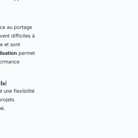
ce au portage
ent difficiles à
e et sont
lisation
permet
rformance
ché
 une flexibilité
rojets
hé.