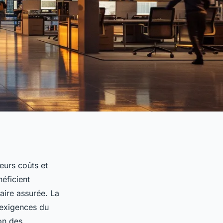
leurs coûts et
néficient
aire assurée. La
 exigences du
on des