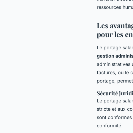
Romain
•
28 juin 2024
•
2 min de lecture
ressources humai
Les avantag
pour les en
Le portage salar
gestion adminis
administratives 
factures, ou le 
portage, permet
Sécurité juri
Le portage sala
stricte et aux c
sont conformes a
conformité.