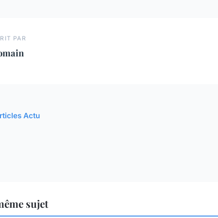
RIT PAR
omain
rticles Actu
même sujet