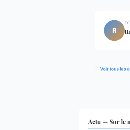
EC
R
R
← Voir tous les a
Actu — Sur le 