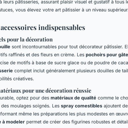
 leurs pâtisseries, assurant plaisir visuel et gustatif à tous 
stuces, vous élevez votre art pâtissier à un niveau supérieur
 accessoires indispensables
els pour la décoration
uille
sont incontournables pour tout décorateur pâtissier. E
ifs raffinés et des fleurs en crème. Les
pochoirs pour gât
récise de motifs à base de sucre glace ou de poudre de ca
sserie
complet inclut généralement plusieurs douilles de tai
bilités créatives.
matériaux pour une décoration réussie
urable, optez pour des
matériaux de qualité
comme le cho
r des moulages soignés. Les
spray comestibles
ajoutent des
nsformant même les préparations les plus modestes en œuvr
e à modeler
permet de créer des figurines robustes et détail