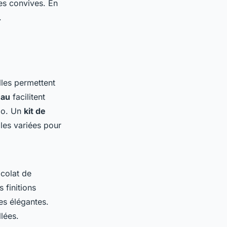
les convives. En
.
lles permettent
eau
facilitent
cao. Un
kit de
lles variées pour
colat de
 finitions
es élégantes.
lées.