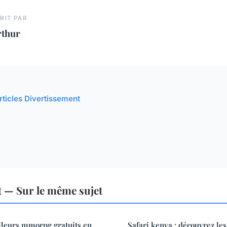
RIT PAR
rthur
articles Divertissement
 — Sur le même sujet
lleurs mmorpg gratuits en
Safari kenya : découvrez les