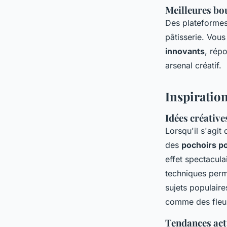
Meilleures bo
Des plateform
pâtisserie. Vous
innovants
, rép
arsenal créatif.
Inspiration
Idées créativ
Lorsqu'il s'agit
des
pochoirs p
effet spectacula
techniques perme
sujets populair
comme des fleu
Tendances actu