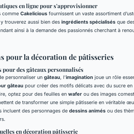
utiques en ligne pour s'approvisionner
es comme
Cakelicious
fournissent un vaste assortiment d’ust
 y trouverez aussi bien des
ingrédients spécialisés
que de
ondant ainsi à la demande des passionnés cherchant à renou
s pour la décoration de pâtisseries
es pour des gâteaux personnalisés
 de personnaliser un
gâteau
, l'
imagination
joue un rôle essent
our gâteau
pour créer des motifs délicats avec du sucre en
ire, optez pour des feuilles en
wafer
ou des images comest
ttent de transformer une simple pâtisserie en véritable œuv
es incluent des personnages de
dessins animés
ou des thèm
rs.
elles en décoration pâtisserie