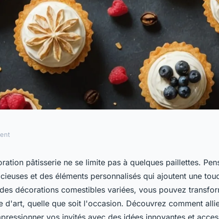
ment
 sublimer votre
ration pâtisserie ne se limite pas à quelques paillettes. Pe
cieuses et des éléments personnalisés qui ajoutent une tou
ie
 des décorations comestibles variées, vous pouvez transfo
d'art, quelle que soit l'occasion. Découvrez comment allier
mpressionner vos invités avec des idées innovantes et acces