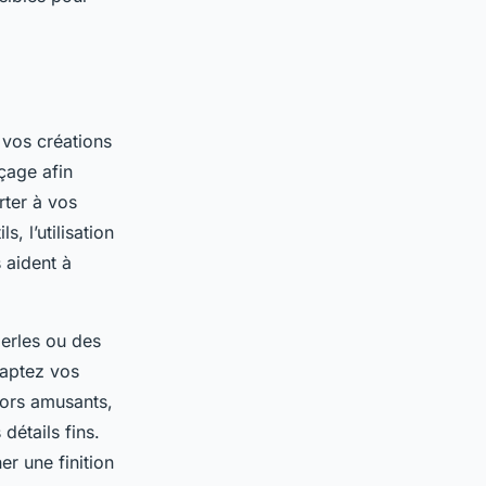
vos créations
çage afin
rter à vos
, l’utilisation
 aident à
perles ou des
daptez vos
cors amusants,
détails fins.
r une finition