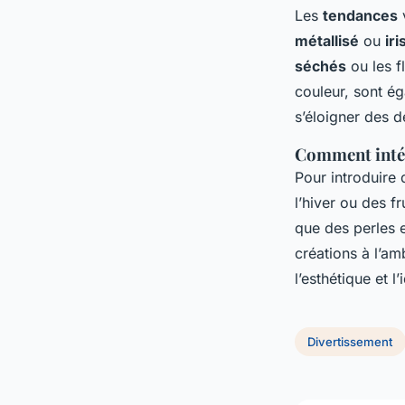
Les
tendances
v
métallisé
ou
iri
séchés
ou les f
couleur, sont ég
s’éloigner des d
Comment intég
Pour introduire
l’hiver ou des fr
que des perles e
créations à l’a
l’esthétique et l
Divertissement