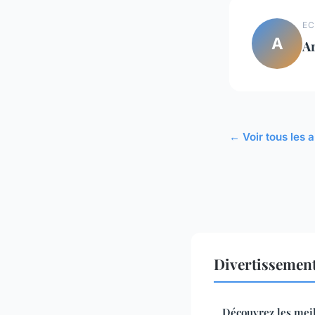
EC
A
A
← Voir tous les 
Divertissement
Découvrez les mei