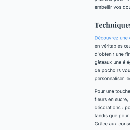
Arthur
•
6 mars 2025
•
3 min de lecture
embellir vos do
Techniques
Découvrez une g
en véritables œ
d'obtenir une fi
gâteaux une élég
de pochoirs vous
personnaliser l
Pour une touche
fleurs en sucre,
décorations : p
tandis que pour 
Grâce aux conse