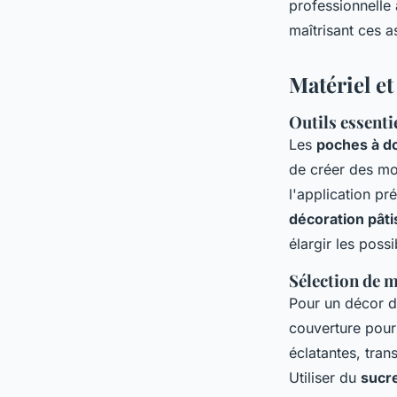
professionnelle à
maîtrisant ces a
Matériel et
Outils essenti
Les
poches à do
de créer des mot
l'application p
décoration pâti
élargir les possi
Sélection de 
Pour un décor d
couverture pou
éclatantes, tra
Utiliser du
sucr