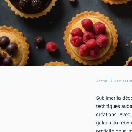
Accueil
›
Divertisse
DIVERTISSEMENT
Idées créatives pour
Sublimer la déco
techniques auda
décoration pâtisser
créations. Avec
gâteau en œuvre 
praticité pour i