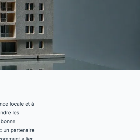
nce locale et à
endre les
e bonne
c un partenaire
comment allier