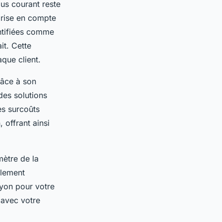
lus courant reste
 prise en compte
entifiées comme
it. Cette
aque client.
râce à son
des solutions
es surcoûts
offrant ainsi
mètre de la
alement
Lyon pour votre
n avec votre