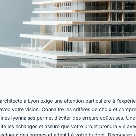
itecte à lyon :
architecte à Lyon exige une attention particulière à l’expérie
 avec votre vision. Connaître les critères de choix et compr
 !
baines lyonnaises permet d’éviter des erreurs coûteuses. Un
lite les échanges et assure que votre projet prendra vie ave
ectueux des normes et attentif à votre budget. Découvrez 