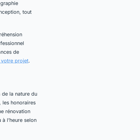
ographie
onception, tout
préhension
fessionnel
ances de
 votre projet
.
 de la nature du
, les honoraires
ne rénovation
 à l’heure selon