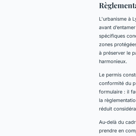
Règlementat
L'urbanisme à Ly
avant d’entamer
spécifiques conc
zones protégées
à préserver le 
harmonieux.
Le permis constr
conformité du pr
formulaire : il f
la règlementatio
réduit considéra
Au-delà du cadre
prendre en comp