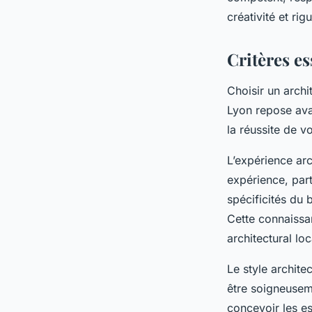
Romain
•
22 septembre 2025
•
8 min de lecture
créativité et ri
Critères es
Choisir un archi
Lyon repose avan
la réussite de vo
L’expérience arc
expérience, part
spécificités du b
Cette connaissan
architectural loc
Le style archite
être soigneusem
concevoir les es