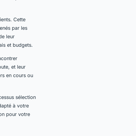
ients. Cette
enés par les
de leur
ais et budgets.
ncontrer
ute, et leur
ers en cours ou
cessus sélection
dapté à votre
yon pour votre