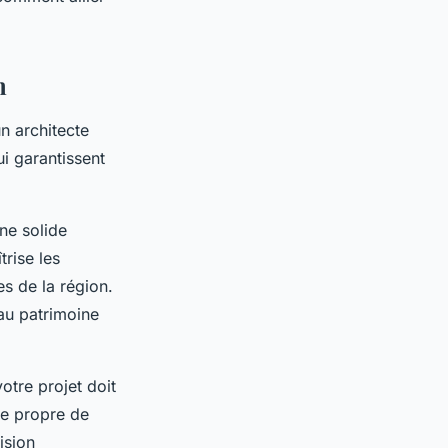
n
un architecte
ui garantissent
une solide
trise les
es de la région.
 au patrimoine
otre projet doit
re propre de
ision