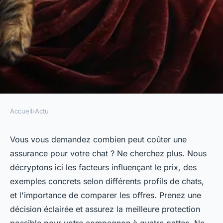
Accueil
›
Actu
ACTU
Quel est le coût d'une
Vous vous demandez combien peut coûter une
assurance pour votre chat ? Ne cherchez plus. Nous
assurance pour chat ?
décryptons ici les facteurs influençant le prix, des
découvrez les prix !
exemples concrets selon différents profils de chats,
et l'importance de comparer les offres. Prenez une
Romain
•
13 juin 2024
•
2 min de lecture
décision éclairée et assurez la meilleure protection